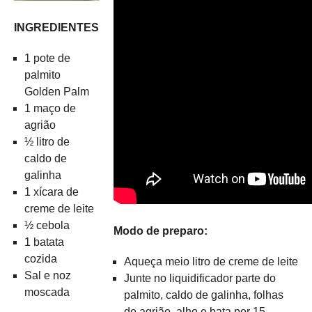
INGREDIENTES
1 pote de
palmito
Golden Palm
1 maço de
agrião
½ litro de
caldo de
galinha
1 xícara de
creme de leite
½ cebola
Modo de preparo:
1 batata
cozida
Aqueça meio litro de creme de leite
Sal e noz
Junte no liquidificador parte do
moscada
palmito, caldo de galinha, folhas
de agrião, alho e bata por 15