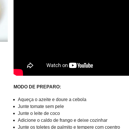
MODO DE PREPARO:
Aqueça o azeite e doure a cebola
Junte tomate sem pele
Junte o leite de coco
Adicione o caldo de frango e deixe cozinhar
Junte os toletes de palmito e tempere com coentro